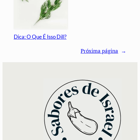
Dica: O Que É Isso Dill?
Próxima página
→